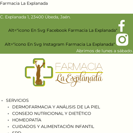
Ir
Menú
Menú
Farmacia La Explanada
al
contenido
C. Explanada 1, 23400 Úbeda, Jaén.
Alt="icono En Svg Facebook Farmacia La Explanada"
Alt="icono En Svg Instagram Farmacia La Explanada"
Abrimos de lunes a sábado.
SERVICIOS
DERMOFARMACIA Y ANÁLISIS DE LA PIEL
CONSEJO NUTRICIONAL Y DIETÉTICO
HOMEOPATÍA
CUIDADOS Y ALIMENTACIÓN INFANTIL
SPD