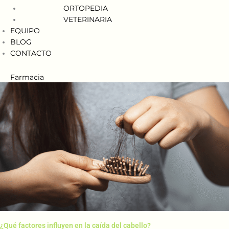
ORTOPEDIA
VETERINARIA
EQUIPO
BLOG
CONTACTO
Farmacia
/ Por
laexplanada_
¿Qué factores influyen en la caída del cabello?